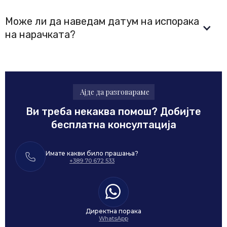
Може ли да наведам датум на испорака 
на нарачката?
Ајде да разговараме
Ви треба некаква помош? Добијте
бесплатна консултација
Имате какви било прашања?
+389 70 672 533
Директна порака
WhatsApp