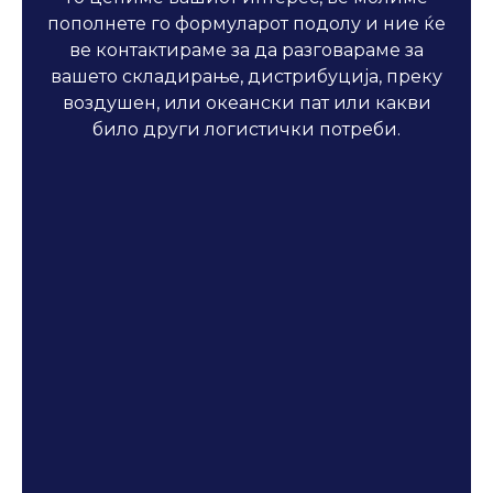
пополнете го формуларот подолу и ние ќе
ве контактираме за да разговараме за
вашето складирање, дистрибуција, преку
воздушен, или океански пат или какви
било други логистички потреби.
Директна Порака