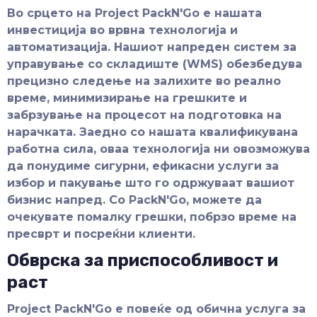
Во срцето на Project PackN'Go е нашата
инвестиција во врвна технологија и
автоматизација. Нашиот напреден систем за
управување со складиште (WMS) обезбедува
прецизно следење на залихите во реално
време, минимизирање на грешките и
забрзување на процесот на подготовка на
нарачката. Заедно со нашата квалификувана
работна сила, оваа технологија ни овозможува
да понудиме сигурни, ефикасни услуги за
избор и пакување што го одржуваат вашиот
бизнис напред. Со PackN'Go, можете да
очекувате помалку грешки, побрзо време на
пресврт и посреќни клиенти.
Обврска за приспособливост и
раст
Project PackN'Go е повеќе од обична услуга за