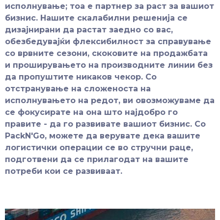
исполнување; тоа е партнер за раст за вашиот
бизнис. Нашите скалабилни решенија се
дизајнирани да растат заедно со вас,
обезбедувајќи флексибилност за справување
со врвните сезони, скоковите на продажбата
и проширувањето на производните линии без
да пропуштите никаков чекор. Со
отстранување на сложеноста на
исполнувањето на редот, ви овозможуваме да
се фокусирате на она што најдобро го
правите - да го развивате вашиот бизнис. Со
PackN'Go, можете да верувате дека вашите
логистички операции се во стручни раце,
подготвени да се прилагодат на вашите
потреби кои се развиваат.