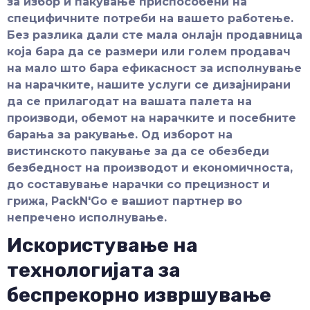
за избор и пакување приспособени на
специфичните потреби на вашето работење.
Без разлика дали сте мала онлајн продавница
која бара да се размери или голем продавач
на мало што бара ефикасност за исполнување
на нарачките, нашите услуги се дизајнирани
да се прилагодат на вашата палета на
производи, обемот на нарачките и посебните
барања за ракување. Од изборот на
вистинското пакување за да се обезбеди
безбедност на производот и економичноста,
до составување нарачки со прецизност и
грижа, PackN'Go е вашиот партнер во
непречено исполнување.
Искористување на
технологијата за
беспрекорно извршување