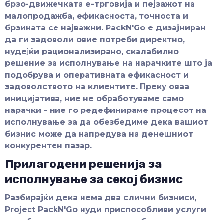
брзо-движечката е-трговија и пејзажот на
малопродажба, ефикасноста, точноста и
брзината се најважни. PackN'Go е дизајниран
да ги задоволи овие потреби директно,
нудејќи рационализирано, скалабилно
решение за исполнување на нарачките што ја
подобрува и оперативната ефикасност и
задоволството на клиентите. Преку оваа
иницијатива, ние не обработуваме само
нарачки - ние го редефинираме процесот на
исполнување за да обезбедиме дека вашиот
бизнис може да напредува на денешниот
конкурентен пазар.
Прилагодени решенија за
исполнување за секој бизнис
Разбирајќи дека нема два слични бизниси,
Project PackN'Go нуди приспособливи услуги